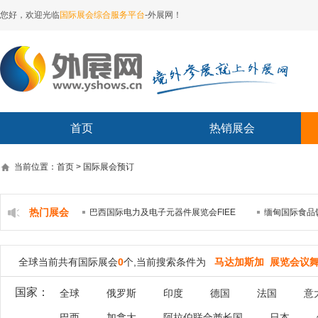
您好，欢迎光临
国际展会综合服务平台
-外展网！
首页
热销展会
当前位置：首页 > 国际展会预订
热门展会
巴西国际电力及电子元器件展览会FIEE
缅甸国际食品
全球当前共有国际展会
0
个,当前搜索条件为
马达加斯加 展览会议
国家：
全球
俄罗斯
印度
德国
法国
意
巴西
加拿大
阿拉伯联合酋长国
日本