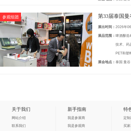
第33届泰国曼谷
参观组团
展出时间：
2026年0
展品范围：
啤酒酿造
技术、药
PET和
展会地点：
容器等
泰国 曼谷
关于我们
新手指南
特
网站介绍
我是参展商
定制
联系我们
我是参观商
买家