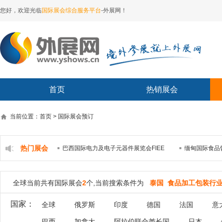
您好，欢迎光临
国际展会综合服务平台
-外展网！
首页
热销展会
当前位置：首页 > 国际展会预订
热门展会
巴西国际电力及电子元器件展览会FIEE
缅甸国际食品
全球当前共有国际展会
2
个,当前搜索条件为
泰国 食品加工包装行
国家：
全球
俄罗斯
印度
德国
法国
意
巴西
加拿大
阿拉伯联合酋长国
日本