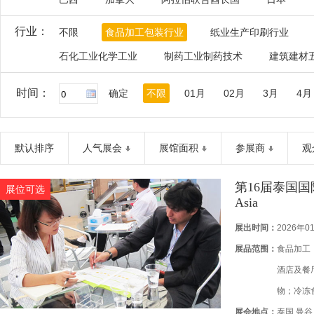
行业：
不限
食品加工包装行业
纸业生产印刷行业
石化工业化学工业
制药工业制药技术
建筑建材
时间：
确定
不限
01月
02月
3月
4月
默认排序
人气展会
展馆面积
参展商
观
第16届泰国国际
展位可选
Asia
展出时间：
2026年0
展品范围：
食品加工
酒店及餐
物；冷冻
展会地点：
葡萄酒和
泰国 曼谷