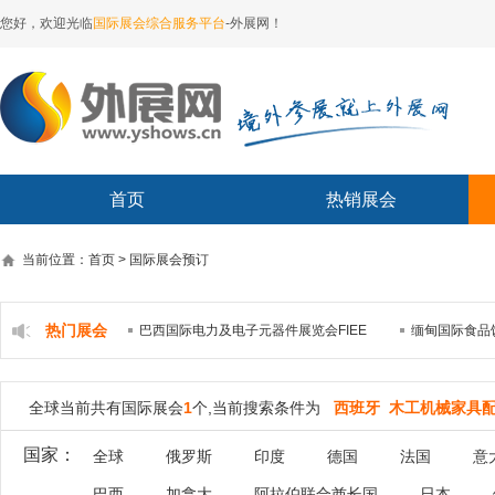
您好，欢迎光临
国际展会综合服务平台
-外展网！
首页
热销展会
当前位置：首页 > 国际展会预订
热门展会
巴西国际电力及电子元器件展览会FIEE
缅甸国际食品
全球当前共有国际展会
1
个,当前搜索条件为
西班牙 木工机械家具
国家：
全球
俄罗斯
印度
德国
法国
意
巴西
加拿大
阿拉伯联合酋长国
日本