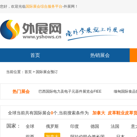
您好，欢迎光临
国际展会综合服务平台
-外展网！
首页
热销展会
当前位置：首页 > 国际展会预订
热门展会
巴西国际电力及电子元器件展览会FIEE
缅甸国际食品
全球当前共有国际展会
0
个,当前搜索条件为
加拿大 皮革鞋业皮草
国家：
全球
俄罗斯
印度
德国
法国
意
巴西
加拿大
阿拉伯联合酋长国
日本