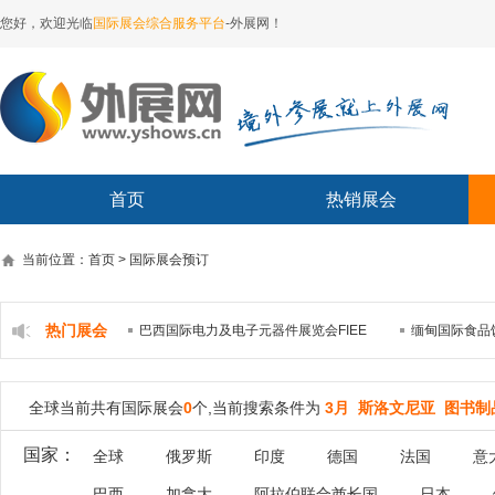
您好，欢迎光临
国际展会综合服务平台
-外展网！
首页
热销展会
当前位置：首页 > 国际展会预订
热门展会
巴西国际电力及电子元器件展览会FIEE
缅甸国际食品
全球当前共有国际展会
0
个,当前搜索条件为
3月 斯洛文尼亚 图书制
国家：
全球
俄罗斯
印度
德国
法国
意
巴西
加拿大
阿拉伯联合酋长国
日本