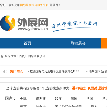
您好，欢迎光临
国际展会综合服务平台
-外展网！
首页
热销展会
当前位置：首页 > 国际展会预订
热门展会
巴西国际电力及电子元器件展览会FIEE
缅甸国际食品
全球当前共有国际展会
0
个,当前搜索条件为
委内瑞拉 表面处理锈
国家：
全球
俄罗斯
印度
德国
法国
意
巴西
加拿大
阿拉伯联合酋长国
日本