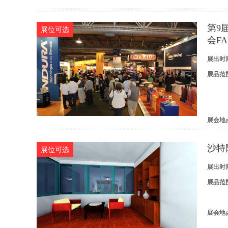
第9
展位可选
会FA
展出时
展品范
展会地
沙特
展位可选
展出时
展品范
展会地