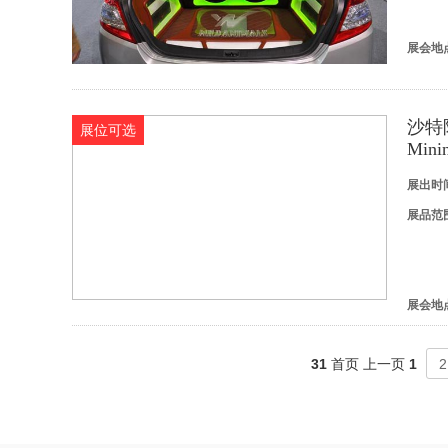
展会地
沙特
展位可选
Minin
展出时
展品范
展会地
31
首页 上一页
1
2