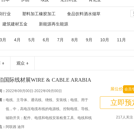
刷行业
塑料加工橡胶加工
食品饮料酒水烟草
建筑建材五金
新能源再生能源
3月
4月
5月
6月
7月
8月
9月
10月
11月
商
观众
国际线材展WIRE & CABLE ARABIA
展位价
会员
间：
2022年09月00日-2022年09月00日
围：
电线、主导体、通讯线、绕线、安装线；电缆、用于
立即预
低，中，高电压电缆布线的电源线、控制电缆、导线、
217人关注
辅助开关；配件、电缆和电线安装检查工具、电线和线
点：
路测试设备等
阿联酋 迪拜