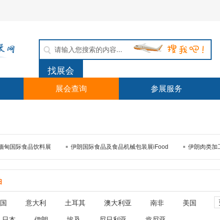
展会查询
参展服务
缅甸国际食品饮料展
伊朗国际食品及食品机械包装展iFood
伊朗肉类加
伯
国
意大利
土耳其
澳大利亚
南非
美国
日本
伊朗
埃及
尼日利亚
肯尼亚