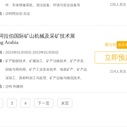
135人关注
件、车体维修系统、清洁设备、环境与安全设备等
点：
沙特阿拉伯 吉达
阿拉伯国际矿山机械及采矿技术展
g Arabia
展位价
会员
间：
2023年01月00日-2023年01月00日
立即预
围：
矿产勘探技术、矿藏加工、矿产冶炼技术、矿产开采、
回收与再利用、矿产工业安全技术、地表矿产、矿产品
214人关注
深加工、原材料加工与处理、矿产运输与物流技术。
点：
沙特 利雅得
3
4
下一页
末页