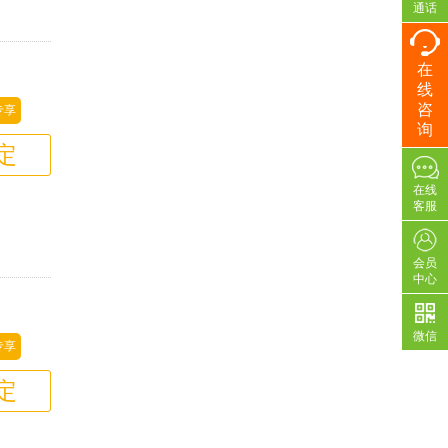
通话
在
线
咨
专享
询
定
在线
客服
会员
中心
微信
专享
定