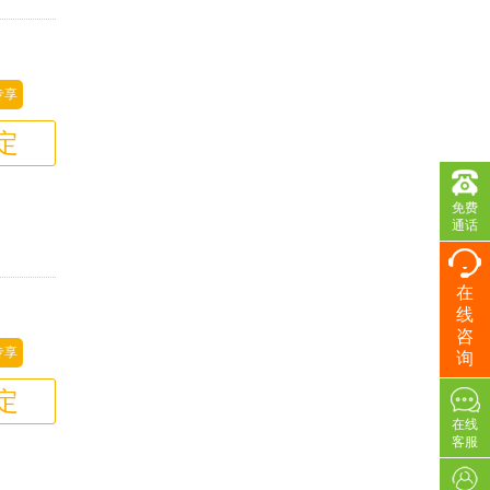
专享
定
免费
通话
在
线
咨
专享
询
定
在线
客服