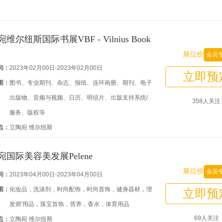
维尔纽斯国际书展VBF - Vilnius Book
展位价
会员
间：
2023年02月00日-2023年02月00日
立即预
围：
图书、专业期刊、杂志、报纸、连环画册、期刊、电子
出版物、音频与视频、日历、明信片、出版支持系统/
358人关注
服务、版权等
点：
立陶宛 维尔纽斯
宛国际美容美发展Pelene
展位价
会员
间：
2023年04月00日-2023年04月00日
围：
化妆品，洗涤剂，时尚配饰，时尚首饰，健身器材，理
立即预
发师'用品，珠宝首饰，营养，香水，体育用品
69人关注
点：
立陶宛 维尔纽斯