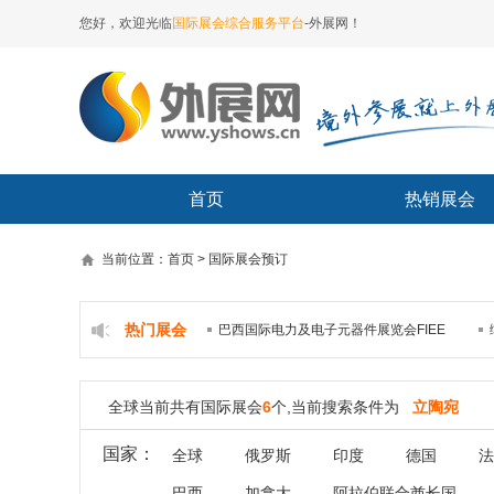
您好，欢迎光临
国际展会综合服务平台
-外展网！
首页
热销展会
当前位置：首页 > 国际展会预订
热门展会
巴西国际电力及电子元器件展览会FIEE
全球当前共有国际展会
6
个,当前搜索条件为
立陶宛
国家：
全球
俄罗斯
印度
德国
法
巴西
加拿大
阿拉伯联合酋长国