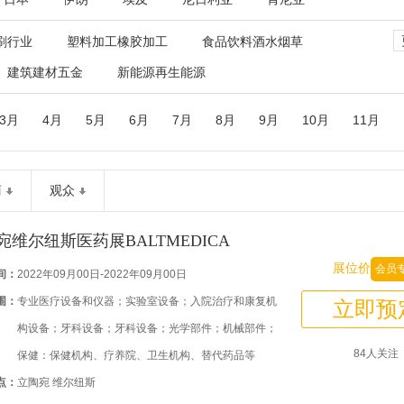
刷行业
塑料加工橡胶加工
食品饮料酒水烟草
建筑建材五金
新能源再生能源
3月
4月
5月
6月
7月
8月
9月
10月
11月
商
观众
宛维尔纽斯医药展BALTMEDICA
展位价
会员
间：
2022年09月00日-2022年09月00日
围：
专业医疗设备和仪器；实验室设备；入院治疗和康复机
立即预
构设备；牙科设备；牙科设备；光学部件；机械部件；
84人关注
保健：保健机构、疗养院、卫生机构、替代药品等
点：
立陶宛 维尔纽斯