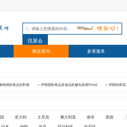
展会查询
参展服务
缅甸国际食品饮料展
伊朗国际食品及食品机械包装展iFood
伊朗肉类加
国
意大利
土耳其
澳大利亚
南非
美国
日本
伊朗
埃及
尼日利亚
肯尼亚