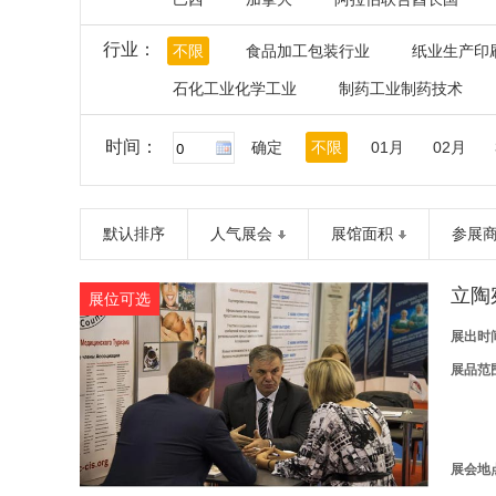
行业：
不限
食品加工包装行业
纸业生产印
石化工业化学工业
制药工业制药技术
时间：
确定
不限
01月
02月
默认排序
人气展会
展馆面积
参展
立陶
展位可选
展出时
展品范
展会地