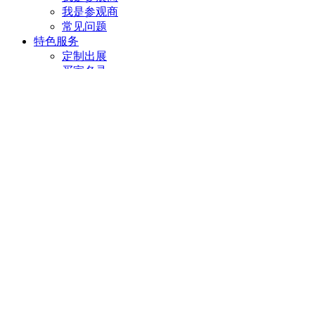
我是参观商
常见问题
特色服务
定制出展
买家名录
进口渠道站
特装联展
支付指南
线下支付
积分支付
商务合作
展会合作
物流合作
展台搭建
战略合作