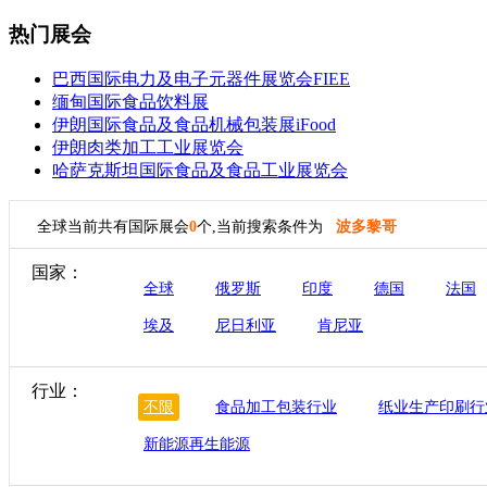
热门展会
巴西国际电力及电子元器件展览会FIEE
缅甸国际食品饮料展
伊朗国际食品及食品机械包装展iFood
伊朗肉类加工工业展览会
哈萨克斯坦国际食品及食品工业展览会
全球当前共有国际展会
0
个,当前搜索条件为
波多黎哥
国家：
全球
俄罗斯
印度
德国
法国
埃及
尼日利亚
肯尼亚
行业：
不限
食品加工包装行业
纸业生产印刷行
新能源再生能源