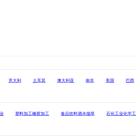
意大利
土耳其
澳大利亚
南非
美国
巴西
业
塑料加工橡胶加工
食品饮料酒水烟草
石化工业化学工