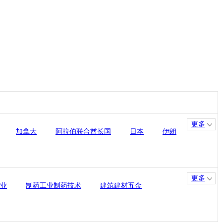
更多
加拿大
阿拉伯联合酋长国
日本
伊朗
更多
业
制药工业制药技术
建筑建材五金